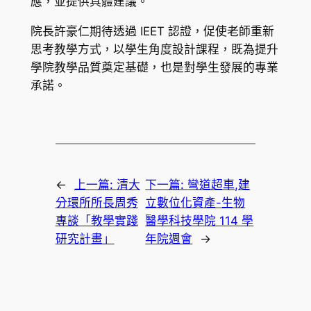
應，並提供具體建議。
院長許豪仁期待透過 IEET 認證，促使老師重新
思考教學方式，以學生角度設計課程，既為提升
學院教學品質奠定基礎，也是對學生發展的專業
承諾。
←
上一篇:
清大
下一篇:
彎道超車,建
分環所所長周秀
立數位化資產-生物
專談「教學實踐
醫學科技學院 114 學
研究計畫」
年院週會
→