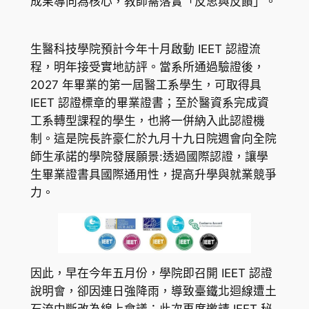
成果導向為核心，教師需落實「反思與反饋」。
生醫科技學院預計今年十月啟動 IEET 認證流
程，明年接受實地訪評。當系所通過驗證後，
2027 年畢業的第一屆醫工系學生，可取得具
IEET 認證標章的畢業證書；至於醫資系完成資
工系轉型課程的學生，也將一併納入此認證機
制。這是院長許豪仁於九月十九日院週會向全院
師生承諾的學院發展願景:透過國際認證，讓學
生畢業證書具國際通用性，提高升學與就業競爭
力。
因此，早在今年五月份，學院即召開 IEET 認證
說明會，卻因連日強降雨，導致臺鐵北迴線遭土